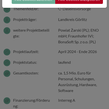
Themenfeld/er:
Daseinsvorsorge
Projektträger:
Landkreis Görlitz
weitere Projektbeteili
Powiat Żarski (PL); ENO
gte:
mbH; Fraunhofer IVI;
BonaSoft Sp. z o.o. (PL)
Projektlaufzeit:
April 2024 - Ende 2026
Projektstatus:
laufend
Gesamtkosten:
ca. 1,5 Mio. Euro für
Personal, Schulungen,
Ausrüstung, Hardware,
Software
Finanzierung/Förderu
Interreg A
ng: