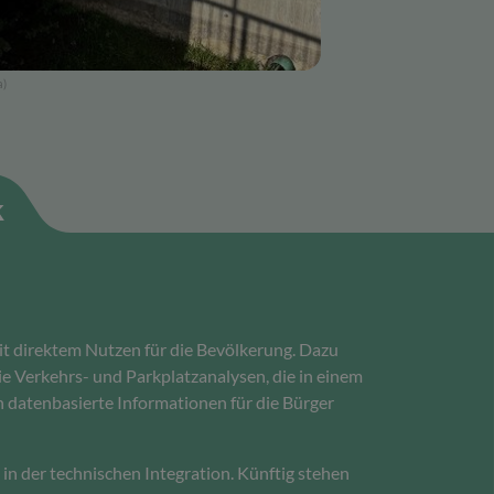
a)
k
it direktem Nutzen für die Bevölkerung. Dazu
e Verkehrs- und Parkplatzanalysen, die in einem
 datenbasierte Informationen für die Bürger
in der technischen Integration. Künftig stehen