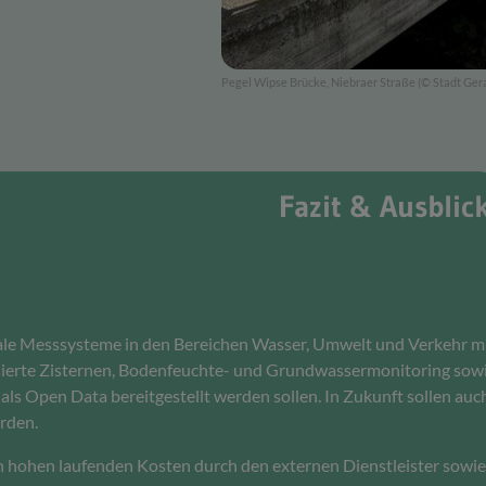
Pegel Wipse Brücke, Niebraer Straße (© Stadt Ger
Fazit & Ausblic
gitale Messsysteme in den Bereichen Wasser, Umwelt und Verkehr m
sierte Zisternen, Bodenfeuchte- und Grundwassermonitoring sowi
s Open Data bereitgestellt werden sollen. In Zukunft sollen auch
rden.
 hohen laufenden Kosten durch den externen Dienstleister sowie 