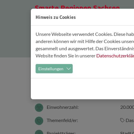
Zum Hauptinhalt springen
S
Hinweis zu Cookies
Unsere Webseite verwendet Cookies. Diese haben
Details
anderen können wir mit Hilfe der Cookies unse
gesammelt und ausgewertet. Das Einverständnis 
Website finden Sie in unserer
Datenschutzerklä
Einstellungen
SMARTCity Cockpit Ger
Ort:
Stadt 
Einwohnerzahl:
20.000
Themenfeld/er:
Das
Projektträger:
Stadt 