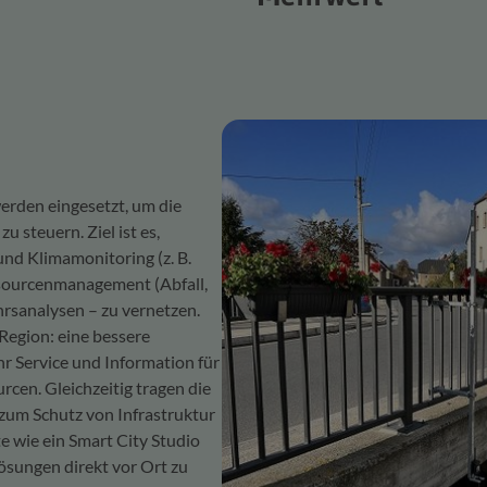
erden eingesetzt, um die
u steuern. Ziel ist es,
d Klimamonitoring (z. B.
ssourcenmanagement (Abfall,
hrsanalysen – zu vernetzen.
Region: eine bessere
r Service und Information für
rcen. Gleichzeitig tragen die
d zum Schutz von Infrastruktur
e wie ein Smart City Studio
Lösungen direkt vor Ort zu