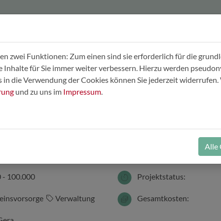
tart
Potenzialcheck
Gute Beispiele
Förderfinder
 zwei Funktionen: Zum einen sind sie erforderlich für die grund
re Inhalte für Sie immer weiter verbessern. Hierzu werden pseud
in die Verwendung der Cookies können Sie jederzeit widerrufen. 
rung
und zu uns im
Impressum
.
a
Alle
Gera
Projektlaufzeit:
 - 100.000
Projektstatus:
einsvorsorge
Verwaltung
Gesamtkosten:
Gera