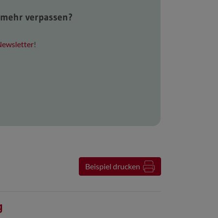
l mehr verpassen?
ewsletter
!
Beispiel drucken
g