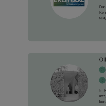
Das 
Kern
fest
Ol
Im R
inte
konz