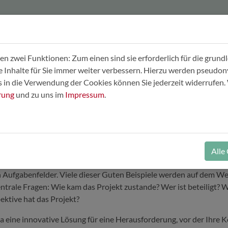
(current)
tart
Potenzialcheck
Gute Beispiele
Förderfinder
 zwei Funktionen: Zum einen sind sie erforderlich für die grund
re Inhalte für Sie immer weiter verbessern. Hierzu werden pseud
in die Verwendung der Cookies können Sie jederzeit widerrufen. 
rung
und zu uns im
Impressum
.
einander wachsen
reits
zahlreiche zukunftsweisende Ansätze der Kommunal- und 
Alle
ojekten ist groß: Sie reicht von spannenden Einzelmaßnahmen bis 
 Aufgabenfelder. Viele dieser Guten Beispiele werden auf dem We
zentrale Fragen: Wie kam das Projekt zustande? Wer ist beteiligt
ektive hat das Projekt?
ie ja eine innovative Lösung für eine Herausforderung, vor der Ihr