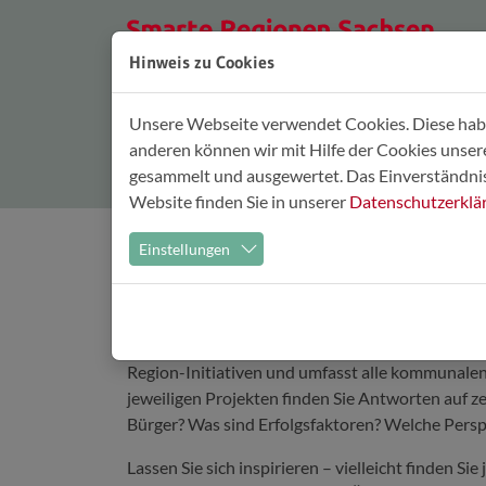
Zum Hauptinhalt springen
S
Hinweis zu Cookies
Unsere Webseite verwendet Cookies. Diese haben
Gute Beispiele
anderen können wir mit Hilfe der Cookies unse
gesammelt und ausgewertet. Das Einverständnis 
Website finden Sie in unserer
Datenschutzerklä
Einstellungen
Voneinander lernen & Mit
Man muss das Rad nicht neu erfinden! Es gibt be
angrenzenden Regionen
. Die Bandbreite an Pr
Region-Initiativen und umfasst alle kommunalen
jeweiligen Projekten finden Sie Antworten auf 
Bürger? Was sind Erfolgsfaktoren? Welche Persp
Lassen Sie sich inspirieren – vielleicht finden S