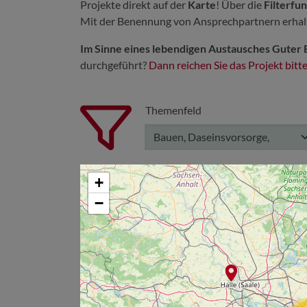
Projekte direkt auf der
Karte
! Über die
Filterfu
Mit der Benennung von Ansprechpartnern erhalten
Im Sinne eines lebendigen Austausches Guter 
durchgeführt?
Dann reichen Sie das Projekt bitt
Themenfeld
Bauen, Daseinsvorsorge,
Energie, Mobilität, Tourismus,
Umweltschutz, Verwaltung,
+
Wirtschaft
−