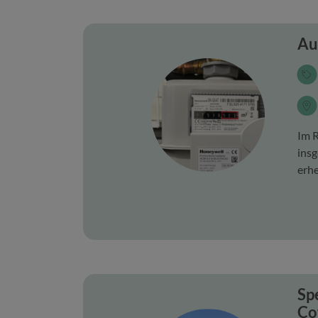
Au
Im R
ins
erhe
Sp
Co