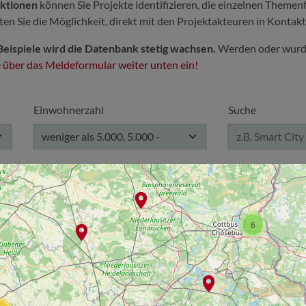
nktionen
können Sie Projekte identifizieren, die einzelnen Theme
 Sie die Möglichkeit, direkt mit den Projektakteuren in Kontakt
Beispiele wird die Datenbank stetig wachsen.
Werden oder wurde
e über das Meldeformular weiter unten ein!
Einwohnerzahl
Suche
2
weniger als 5.000, 5.000 -
20.000, 20.000 - 100.000,
mehr als 100.000
6