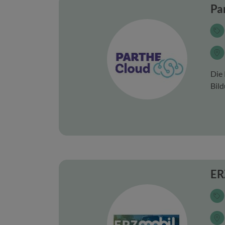
Pa
Die 
Bild
ER