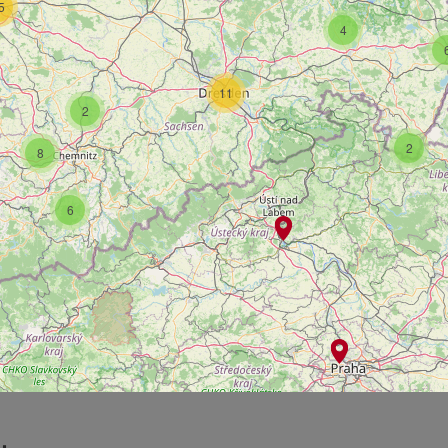
5
4
11
2
2
8
6