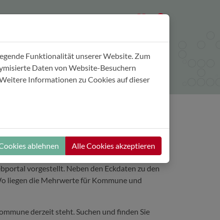
Wissensnavigator
Marktplatz
legende Funktionalität unserer Website. Zum
onymisierte Daten von Website-Besuchern
Weitere Informationen zu Cookies auf dieser
Regionalentwicklung in Sachsen und den
 Cookies ablehnen
Alle Cookies akzeptieren
hin zu ganzheitlichen Smart-City- bzw. Smart-
bportal vorgestellt. Neben den Eckdaten zu den
? Wo liegen die Mehrwerte für Kommune und
e Kommune derzeit steht. Suchen und finden Sie