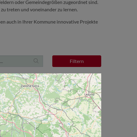
nfeldern oder Gemeindegrößen zugeordnet sind.
 zu treten und voneinander zu lernen.
n auch in Ihrer Kommune innovative Projekte