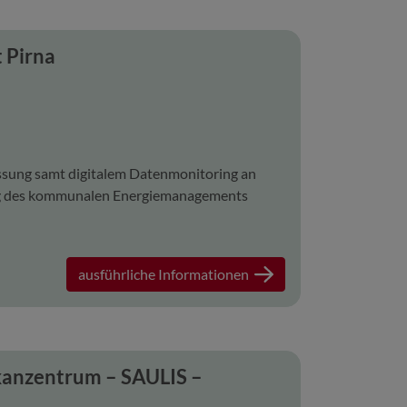
 Pirna
ssung samt digitalem Datenmonitoring an
ung des kommunalen Energiemanagements
ausführliche Informationen
kanzentrum – SAULIS –