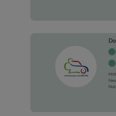
Do
Mit
Neui
Nutz