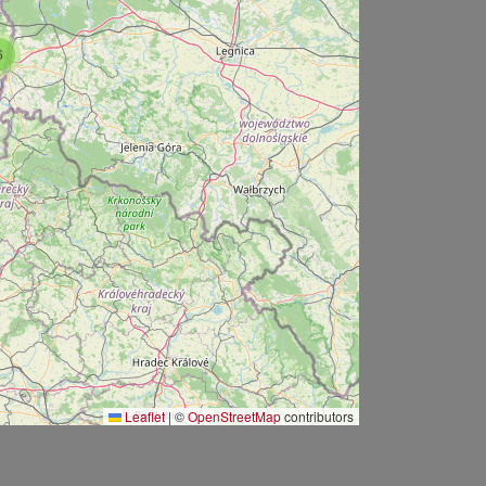
6
Leaflet
|
©
OpenStreetMap
contributors