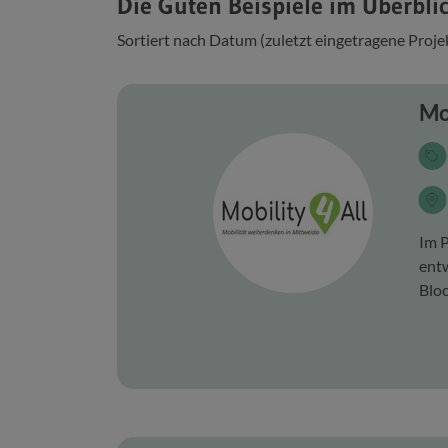
Die Guten Beispiele im Überbli
Sortiert nach Datum (zuletzt eingetragene Proje
Mo
Im P
entw
Bloc